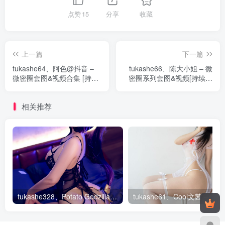
点赞
15
分享
收藏
上一篇
下一篇
tukashe64、阿色@抖音 –
tukashe66、陈大小姐 – 微
微密圈套图&视频合集 [持续
密圈系列套图&视频[持续更
更新]
新]
相关推荐
tukashe328、Potato Godzilla – 全套154期&随包视频
tukas