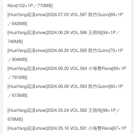
Nice[102+1P／770MB]
[HuaYang花漾show]2024.07.03 VOL.587 凯竹Quinn[69+1P
／642MB]
[HuaYang花漾show]2024.06.28 VOL.586 王雨纯[94+1P／
746MB]
[HuaYang花漾show]2024.06.26 VOL.585 凯竹Quinn[70+1P
／804MB]
[HuaYang花漾show]2024.06.20 VOL.584 小海臀Rena[69+1P
／791MB]
[HuaYang花漾show]2024.06.06 VOL.583 凯竹Quinn[60+1P
／615MB]
[HuaYang花漾show]2024.05.24 VOL.582 王雨纯[98+1P／
978MB]
[HuaYang花漾show]2024.05.16 VOL.581 小海臀Rena[67+1P