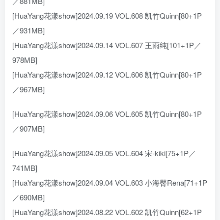
／881MB]
[HuaYang花漾show]2024.09.19 VOL.608 凯竹Quinn[80+1P
／931MB]
[HuaYang花漾show]2024.09.14 VOL.607 王雨纯[101+1P／
978MB]
[HuaYang花漾show]2024.09.12 VOL.606 凯竹Quinn[80+1P
／967MB]
[HuaYang花漾show]2024.09.06 VOL.605 凯竹Quinn[80+1P
／907MB]
[HuaYang花漾show]2024.09.05 VOL.604 宋-kiki[75+1P／
741MB]
[HuaYang花漾show]2024.09.04 VOL.603 小海臀Rena[71+1P
／690MB]
[HuaYang花漾show]2024.08.22 VOL.602 凯竹Quinn[62+1P