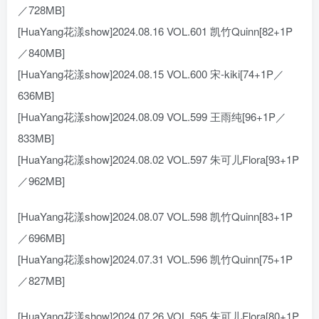
／728MB]
[HuaYang花漾show]2024.08.16 VOL.601 凯竹Quinn[82+1P
／840MB]
[HuaYang花漾show]2024.08.15 VOL.600 宋-kiki[74+1P／
636MB]
[HuaYang花漾show]2024.08.09 VOL.599 王雨纯[96+1P／
833MB]
[HuaYang花漾show]2024.08.02 VOL.597 朱可儿Flora[93+1P
／962MB]
[HuaYang花漾show]2024.08.07 VOL.598 凯竹Quinn[83+1P
／696MB]
[HuaYang花漾show]2024.07.31 VOL.596 凯竹Quinn[75+1P
／827MB]
[HuaYang花漾show]2024.07.26 VOL.595 朱可儿Flora[80+1P