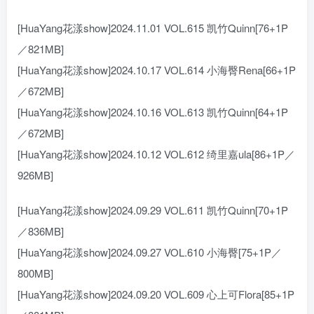
[HuaYang花漾show]2024.11.01 VOL.615 凯竹Quinn[76+1P
／821MB]
[HuaYang花漾show]2024.10.17 VOL.614 小海臀Rena[66+1P
／672MB]
[HuaYang花漾show]2024.10.16 VOL.613 凯竹Quinn[64+1P
／672MB]
[HuaYang花漾show]2024.10.12 VOL.612 绮里嘉ula[86+1P／
926MB]
[HuaYang花漾show]2024.09.29 VOL.611 凯竹Quinn[70+1P
／836MB]
[HuaYang花漾show]2024.09.27 VOL.610 小海臀[75+1P／
800MB]
[HuaYang花漾show]2024.09.20 VOL.609 心上可Flora[85+1P