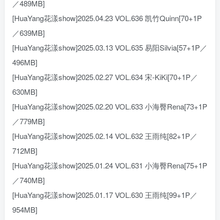
／489MB]
[HuaYang花漾show]2025.04.23 VOL.636 凯竹Quinn[70+1P
／639MB]
[HuaYang花漾show]2025.03.13 VOL.635 易阳Silvia[57+1P／
496MB]
[HuaYang花漾show]2025.02.27 VOL.634 宋-KiKi[70+1P／
630MB]
[HuaYang花漾show]2025.02.20 VOL.633 小海臀Rena[73+1P
／779MB]
[HuaYang花漾show]2025.02.14 VOL.632 王雨纯[82+1P／
712MB]
[HuaYang花漾show]2025.01.24 VOL.631 小海臀Rena[75+1P
／740MB]
[HuaYang花漾show]2025.01.17 VOL.630 王雨纯[99+1P／
954MB]