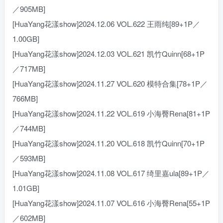
／905MB]
[HuaYang花漾show]2024.12.06 VOL.622 王雨纯[89+1P／
1.00GB]
[HuaYang花漾show]2024.12.03 VOL.621 凯竹Quinn[68+1P
／717MB]
[HuaYang花漾show]2024.11.27 VOL.620 模特合集[78+1P／
766MB]
[HuaYang花漾show]2024.11.22 VOL.619 小海臀Rena[81+1P
／744MB]
[HuaYang花漾show]2024.11.20 VOL.618 凯竹Quinn[70+1P
／593MB]
[HuaYang花漾show]2024.11.08 VOL.617 绮里嘉ula[89+1P／
1.01GB]
[HuaYang花漾show]2024.11.07 VOL.616 小海臀Rena[55+1P
／602MB]