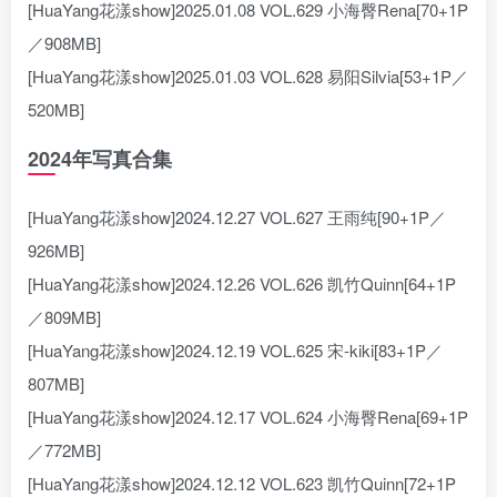
[HuaYang花漾show]2025.01.08 VOL.629 小海臀Rena[70+1P
／908MB]
[HuaYang花漾show]2025.01.03 VOL.628 易阳Silvia[53+1P／
520MB]
2024年写真合集
[HuaYang花漾show]2024.12.27 VOL.627 王雨纯[90+1P／
926MB]
[HuaYang花漾show]2024.12.26 VOL.626 凯竹Quinn[64+1P
／809MB]
[HuaYang花漾show]2024.12.19 VOL.625 宋-kiki[83+1P／
807MB]
[HuaYang花漾show]2024.12.17 VOL.624 小海臀Rena[69+1P
／772MB]
[HuaYang花漾show]2024.12.12 VOL.623 凯竹Quinn[72+1P