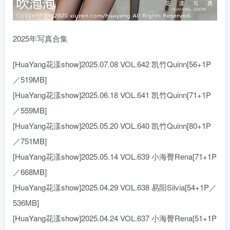
2025年写真合集
[HuaYang花漾show]2025.07.08 VOL.642 凯竹Quinn[56+1P
／519MB]
[HuaYang花漾show]2025.06.18 VOL.641 凯竹Quinn[71+1P
／559MB]
[HuaYang花漾show]2025.05.20 VOL.640 凯竹Quinn[80+1P
／751MB]
[HuaYang花漾show]2025.05.14 VOL.639 小海臀Rena[71+1P
／668MB]
[HuaYang花漾show]2025.04.29 VOL.638 易阳Silvia[54+1P／
536MB]
[HuaYang花漾show]2025.04.24 VOL.637 小海臀Rena[51+1P