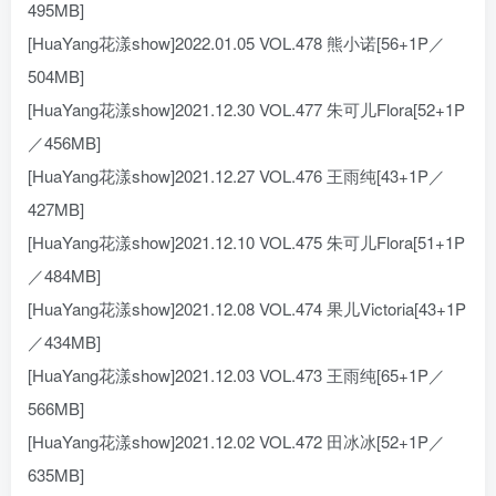
495MB]
[HuaYang花漾show]2022.01.05 VOL.478 熊小诺[56+1P／
504MB]
[HuaYang花漾show]2021.12.30 VOL.477 朱可儿Flora[52+1P
／456MB]
[HuaYang花漾show]2021.12.27 VOL.476 王雨纯[43+1P／
427MB]
[HuaYang花漾show]2021.12.10 VOL.475 朱可儿Flora[51+1P
／484MB]
[HuaYang花漾show]2021.12.08 VOL.474 果儿Victoria[43+1P
／434MB]
[HuaYang花漾show]2021.12.03 VOL.473 王雨纯[65+1P／
566MB]
[HuaYang花漾show]2021.12.02 VOL.472 田冰冰[52+1P／
635MB]