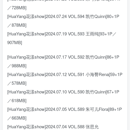
／728MB]
[HuaYang花漾show]2024.07.24 VOL.594 凯竹Quinn[80+1P
／878MB]
[HuaYang花漾show]2024.07.19 VOL.593 王雨纯[93+1P／
907MB]
[HuaYang花漾show]2024.07.17 VOL.592 凯竹Quinn[86+1P
／988MB]
[HuaYang花漾show]2024.07.12 VOL.591 小海臀Rena[59+1P
／578MB]
[HuaYang花漾show]2024.07.10 VOL.590 凯竹Quinn[67+1P
／618MB]
[HuaYang花漾show]2024.07.05 VOL.589 朱可儿Flora[89+1P
／663MB]
[HuaYang花漾show]2024.07.04 VOL.588 张思允