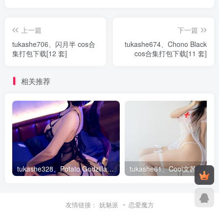
上一篇
下一篇
tukashe706、闪月半 cos合
tukashe674、Chono Black
集打包下载[12 套]
cos合集打包下载[11 套]
相关推荐
tukashe328、Potato Godzilla – 全套154期&随包视频
tukas
友情链接：
妩魅派
恋爱魔方