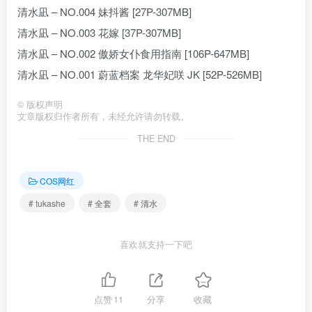
清水凪 – NO.004 妹抖酱 [27P-307MB]
清水凪 – NO.003 花嫁 [37P-307MB]
清水凪 – NO.002 傲娇女仆食用指南 [106P-647MB]
清水凪 – NO.001 蔚蓝档案 龙华妃咲 JK [52P-526MB]
©
版权声明
文章版权归作者所有，未经允许请勿转载。
THE END
COS网红
# tukashe
# 全套
# 清水
喜欢就支持一下吧
点赞
11
分享
收藏