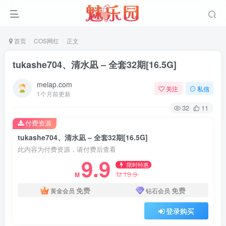
首页
COS网红
正文
tukashe704、清水凪 – 全套32期[16.5G]
meiap.com
关注
私信
1个月前更新
32
11
付费资源
tukashe704、清水凪 – 全套32期[16.5G]
此内容为付费资源，请付费后查看
9.9
限时特惠
19.9
M
M
免费
免费
黄金会员
钻石会员
登录购买