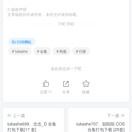
©
版权声明
文章版权归作者所有，未经允许请勿转载。
THE END
COS网红
# tukashe
# 合集
# 狗崽
# 行家
喜欢就支持一下吧
点赞
11
分享
收藏
上一篇
下一篇
tukashe699、念念_D 合集
tukashe707、韶陌陌 COS
打包下载[17 套]
合集打包下载 [25套]