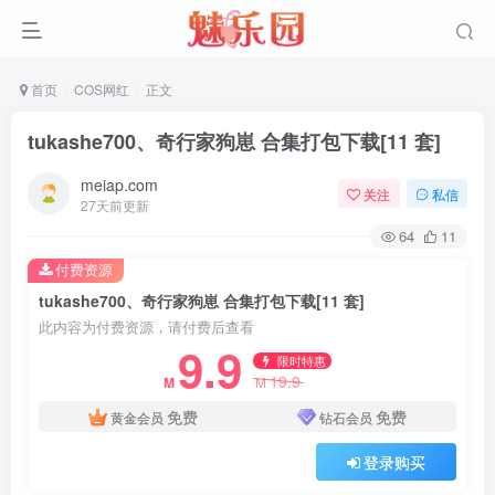
首页
COS网红
正文
tukashe700、奇行家狗崽 合集打包下载[11 套]
meiap.com
关注
私信
27天前更新
64
11
付费资源
tukashe700、奇行家狗崽 合集打包下载[11 套]
此内容为付费资源，请付费后查看
9.9
限时特惠
19.9
M
M
免费
免费
黄金会员
钻石会员
登录购买