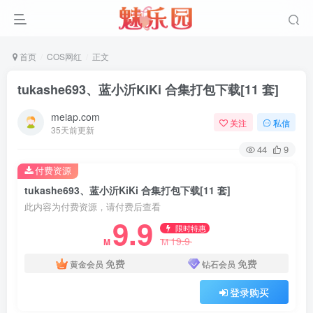
首页
COS网红
正文
tukashe693、蓝小沂KiKi 合集打包下载[11 套]
meiap.com
关注
私信
35天前更新
44
9
付费资源
tukashe693、蓝小沂KiKi 合集打包下载[11 套]
此内容为付费资源，请付费后查看
9.9
限时特惠
19.9
M
M
免费
免费
黄金会员
钻石会员
登录购买