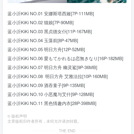
蓝小沂KiKi NO.01 安娜斯塔西娅[7P-111MB]
蓝小沂KiKi NO.02 猫娘[7P-90MB]
蓝小沂KiKi NO.03 黑贞德女仆[11P-167MB]
蓝小沂KiKi NO.04 玉藻前[8P-47MB]
蓝小沂KiKi NO.05 明日方舟[12P-52MB]
蓝小沂KiKi NO.06 愛もてかれるは恋無きなり[16P-182MB]
蓝小沂KiKi NO.07 明日方舟 幽灵鲨[9P-36MB]
蓝小沂KiKi NO.08 明日方舟 艾雅法拉[10P-160MB]
蓝小沂KiKi NO.09 酒吞童子[9P-135MB]
蓝小沂KiKi NO.10 小恶魔与艾什[9P-128MB]
蓝小沂KiKi NO.11 黑色情趣内衣[28P-398MB]
©
版权声明
文章版权归作者所有，未经允许请勿转载。
THE END