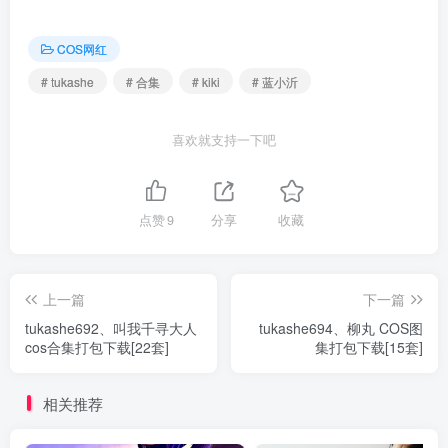
COS网红
# tukashe
# 合集
# kiki
# 蓝小沂
喜欢就支持一下吧
点赞
9
分享
收藏
上一篇
下一篇
tukashe692、叫我千寻大人
tukashe694、柳丸 COS图
cos合集打包下载[22套]
集打包下载[15套]
相关推荐