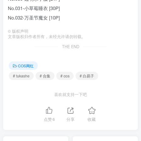
No.031-小草莓睡衣 [30P]
No.032-万圣节魔女 [10P]
©
版权声明
文章版权归作者所有，未经允许请勿转载。
THE END
COS网红
# tukashe
# 合集
# cos
# 白易子
喜欢就支持一下吧
点赞
6
分享
收藏