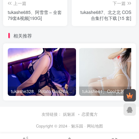
上一篇
下一篇
tukashe685、阿雪雪 – 全套
tukashe687、北之北 COS
79套&视频[193G]
合集打包下载 [15 套]
相关推荐
tukashe328、Potato Godzilla – 全套154期&随包视频
tukas
友情链接：
妩魅派
恋爱魔方
Copyright © 2024 · 魅乐园 ·
网站地图
6