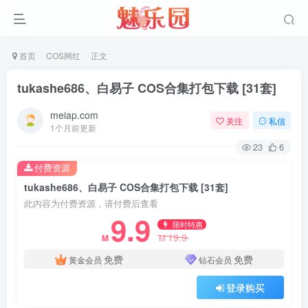
首页
COS网红
正文
tukashe686、白易子 COS合集打包下载 [31套]
meiap.com
关注
私信
1个月前更新
23
6
付费资源
tukashe686、白易子 COS合集打包下载 [31套]
此内容为付费资源，请付费后查看
9.9
限时特惠
19.9
M
M
免费
免费
黄金会员
钻石会员
登录购买