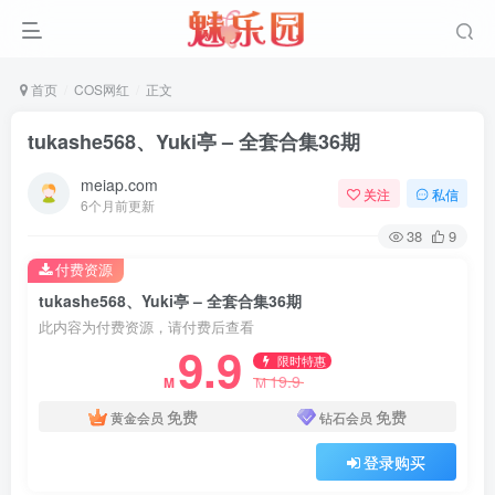
首页
COS网红
正文
tukashe568、Yuki亭 – 全套合集36期
meiap.com
关注
私信
6个月前更新
38
9
付费资源
tukashe568、Yuki亭 – 全套合集36期
此内容为付费资源，请付费后查看
9.9
限时特惠
19.9
M
M
免费
免费
黄金会员
钻石会员
登录购买