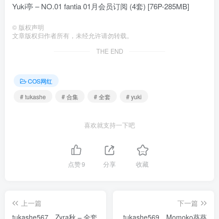
Yuki亭 – NO.01 fantia 01月会员订阅 (4套) [76P-285MB]
©
版权声明
文章版权归作者所有，未经允许请勿转载。
THE END
COS网红
# tukashe
# 合集
# 全套
# yuki
喜欢就支持一下吧
点赞
9
分享
收藏
上一篇
下一篇
tukashe567、Zyra秋 – 全套
tukashe569、Momoko葵葵