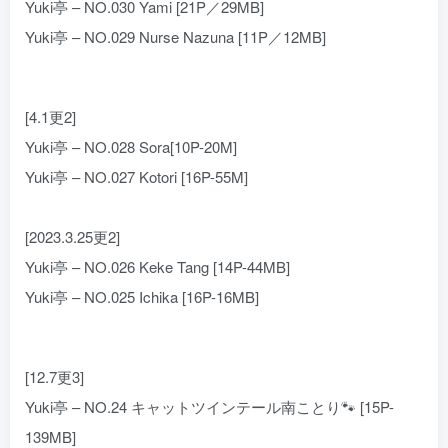
Yuki亭 – NO.030 Yami [21P／29MB]
Yuki亭 – NO.029 Nurse Nazuna [11P／12MB]
[4.1更2]
Yuki亭 – NO.028 Sora[10P-20M]
Yuki亭 – NO.027 Kotori [16P-55M]
[2023.3.25更2]
Yuki亭 – NO.026 Keke Tang [14P-44MB]
Yuki亭 – NO.025 Ichika [16P-16MB]
[12.7更3]
Yuki亭 – NO.24 キャットツインテール南ことり🐾 [15P-
139MB]