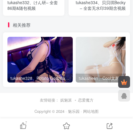
tukashe332、けん研– 全套
tukashe334、贝贝琪Becky
86期&随包视频
– 全套无水印39期含视频
相关推荐
tukashe328、Potato Godzilla – 全套154期&随包视频
tukas
友情链接：
妩魅派
恋爱魔方
Copyright © 2024 · 魅乐园 ·
网站地图
7