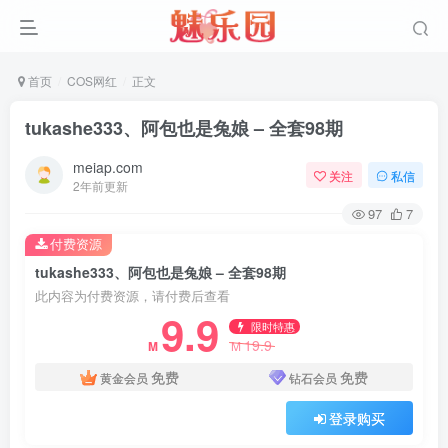
首页
COS网红
正文
tukashe333、阿包也是兔娘 – 全套98期
meiap.com
关注
私信
2年前更新
97
7
付费资源
tukashe333、阿包也是兔娘 – 全套98期
此内容为付费资源，请付费后查看
9.9
限时特惠
19.9
M
M
免费
免费
黄金会员
钻石会员
登录购买