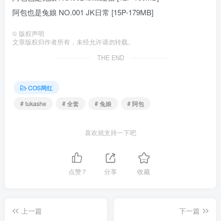
阿包也是兔娘 NO.001 JK日常 [15P-179MB]
©
版权声明
文章版权归作者所有，未经允许请勿转载。
THE END
COS网红
# tukashe
# 全套
# 兔娘
# 阿包
喜欢就支持一下吧
点赞
7
分享
收藏
上一篇
下一篇