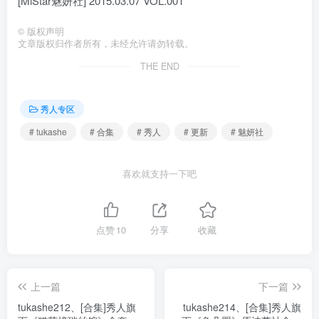
[MiStar魅妍社] 2015.03.07 VOL.001
©
版权声明
文章版权归作者所有，未经允许请勿转载。
THE END
秀人专区
# tukashe
# 合集
# 秀人
# 更新
# 魅妍社
喜欢就支持一下吧
点赞
10
分享
收藏
上一篇
下一篇
tukashe212、[合集]秀人旗
tukashe214、[合集]秀人旗