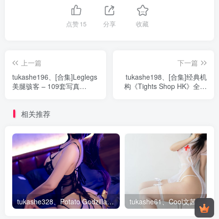
点赞
15
分享
收藏
上一篇
下一篇
tukashe196、[合集]Leglegs
tukashe198、[合集]经典机
美腿骇客 – 109套写真
构《Tights Shop HK》全套
[33.01GB][持续更新]
合集50套+视频，大小
4.19G[持续更新]
相关推荐
tukashe328、Potato Godzilla – 全套154期&随包视频
tukas