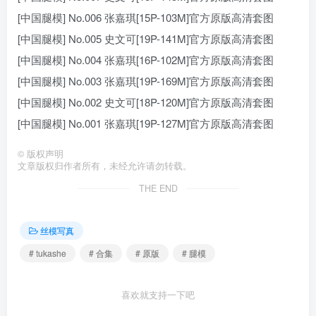
[中国腿模] No.006 张嘉琪[15P-103M]官方原版高清套图
[中国腿模] No.005 史文可[19P-141M]官方原版高清套图
[中国腿模] No.004 张嘉琪[16P-102M]官方原版高清套图
[中国腿模] No.003 张嘉琪[19P-169M]官方原版高清套图
[中国腿模] No.002 史文可[18P-120M]官方原版高清套图
[中国腿模] No.001 张嘉琪[19P-127M]官方原版高清套图
©
版权声明
文章版权归作者所有，未经允许请勿转载。
THE END
丝模写真
# tukashe
# 合集
# 原版
# 腿模
喜欢就支持一下吧