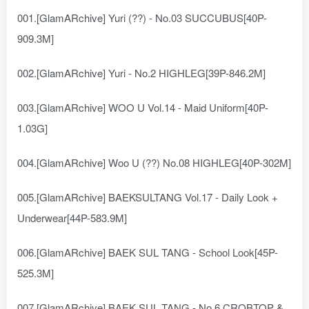
001.[GlamARchive] Yuri (??) - No.03 SUCCUBUS[40P-
909.3M]
002.[GlamARchive] Yuri - No.2 HIGHLEG[39P-846.2M]
003.[GlamARchive] WOO U Vol.14 - Maid Uniform[40P-
1.03G]
004.[GlamARchive] Woo U (??) No.08 HIGHLEG[40P-302M]
005.[GlamARchive] BAEKSULTANG Vol.17 - Daily Look +
Underwear[44P-583.9M]
006.[GlamARchive] BAEK SUL TANG - School Look[45P-
525.3M]
007.[GlamARchive] BAEK SUL TANG - No.6 CROBTOP &