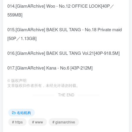
014.[GlamARchive] Woo - No.12 OFFICE LOOK[40P／
559MB]
015.[GlamARchive] BAEK SUL TANG - No.18 Private maid
[50P／1.13GB]
016.[GlamARchive] BAEK SUL TANG Vol.21[40P-918.5M]
017.[GlamARchive] Kana - No.6 [43P-212M]
©
版权声明
文章版权归作者所有，未经允许请勿转载。
THE END
名站机构
# https
# www
# glamarchive