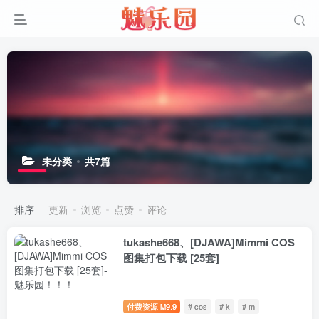
未分类
共7篇
排序
更新
浏览
点赞
评论
tukashe668、[DJAWA]Mimmi COS
图集打包下载 [25套]
付费资源
9.9
# cos
# k
# m
M