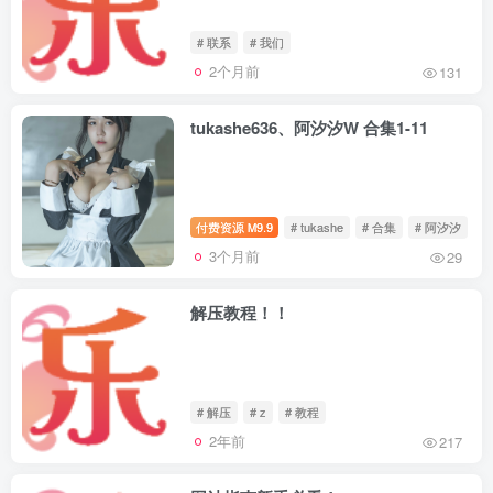
# 联系
# 我们
2个月前
131
tukashe636、阿汐汐W 合集1-11
付费资源
9.9
# tukashe
# 合集
# 阿汐汐
M
3个月前
29
解压教程！！
# 解压
# z
# 教程
2年前
217