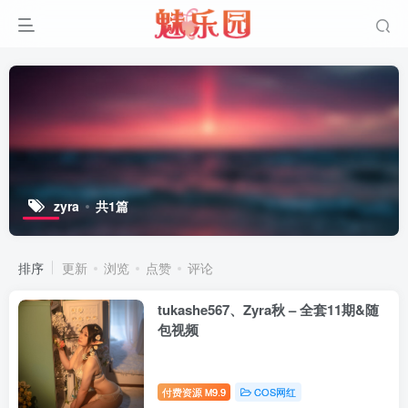
zyra
共1篇
排序
更新
浏览
点赞
评论
tukashe567、Zyra秋 – 全套11期&随
包视频
付费资源
9.9
COS网红
M