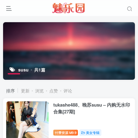
susu
共1篇
排序
更新
浏览
点赞
评论
tukashe488、晚苏susu – 内购无水印
合集[27期]
付费资源
9.9
美女专辑
M