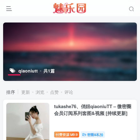
qiaoniutt
共1篇
排序
更新
浏览
点赞
评论
tukashe76、俏妞qiaoniuTT – 微密圈
会员订阅系列套图&视频 [持续更新]
付费资源
9.9
密圈&私拍
M