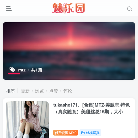
mtz
共1篇
排序
更新
浏览
点赞
评论
tukashe171、[合集]MTZ·美腿志 特色
（真实随意）美腿丝总15期，大小
874M[新收录][持续更新]
付费资源
9.9
丝模写真
M