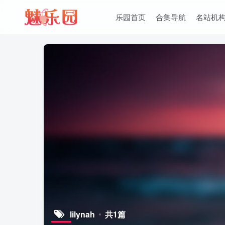
乐园首页
合集导航
名站机
lilynah
共1篇