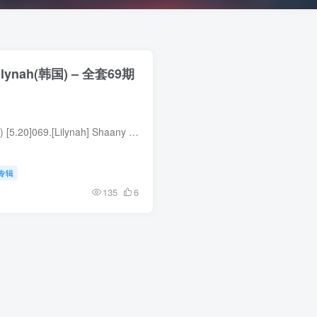
ilynah(韩国) – 全套69期
合集目录(持续更新…) [5.20]069.[Lilynah] Shaany (이나) Lw.096 Vol.24 – Scribble On My Body [85P／223MB] [4.17]068.[Lilynah] Inah (이나) x Suki Lw094 Vol.02 – The Handmaiden [79P...
专辑
135
6