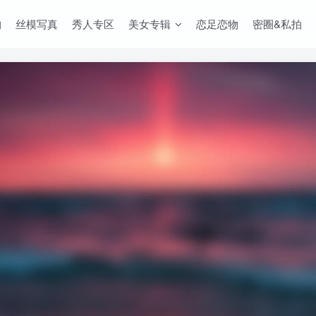
构
丝模写真
秀人专区
美女专辑
恋足恋物
密圈&私拍