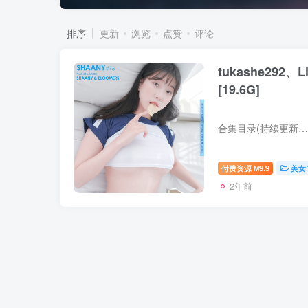
排序
更新
浏览
点赞
评论
tukashe292、L
[19.6G]
付费资源
9.9
美女
M
2年前