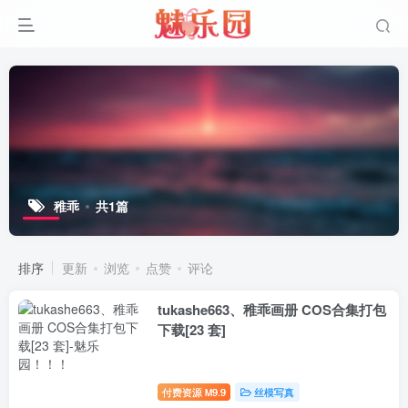
稚乖
共1篇
排序
更新
浏览
点赞
评论
tukashe663、稚乖画册 COS合集打包
下载[23 套]
付费资源
9.9
丝模写真
M